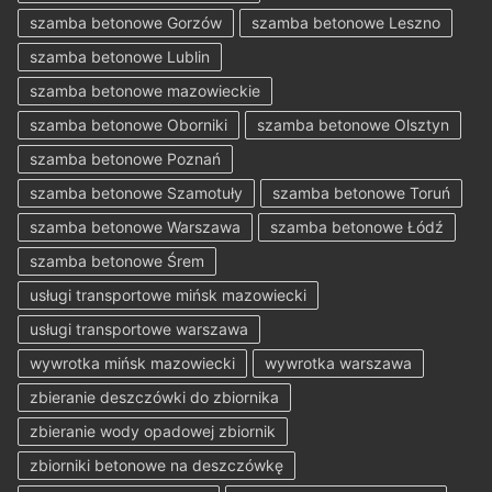
szamba betonowe Gorzów
szamba betonowe Leszno
szamba betonowe Lublin
szamba betonowe mazowieckie
szamba betonowe Oborniki
szamba betonowe Olsztyn
szamba betonowe Poznań
szamba betonowe Szamotuły
szamba betonowe Toruń
szamba betonowe Warszawa
szamba betonowe Łódź
szamba betonowe Śrem
usługi transportowe mińsk mazowiecki
usługi transportowe warszawa
wywrotka mińsk mazowiecki
wywrotka warszawa
zbieranie deszczówki do zbiornika
zbieranie wody opadowej zbiornik
zbiorniki betonowe na deszczówkę