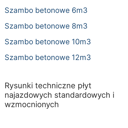
Szambo betonowe 6m3
Szambo betonowe 8m3
Szambo betonowe 10m3
Szambo betonowe 12m3
Rysunki techniczne płyt
najazdowych standardowych i
wzmocnionych