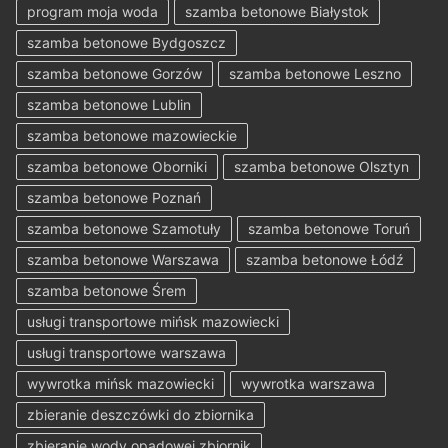
program moja woda
szamba betonowe Białystok
szamba betonowe Bydgoszcz
szamba betonowe Gorzów
szamba betonowe Leszno
szamba betonowe Lublin
szamba betonowe mazowieckie
szamba betonowe Oborniki
szamba betonowe Olsztyn
szamba betonowe Poznań
szamba betonowe Szamotuły
szamba betonowe Toruń
szamba betonowe Warszawa
szamba betonowe Łódź
szamba betonowe Śrem
usługi transportowe mińsk mazowiecki
usługi transportowe warszawa
wywrotka mińsk mazowiecki
wywrotka warszawa
zbieranie deszczówki do zbiornika
zbieranie wody opadowej zbiornik