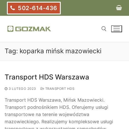
Przejdź
502-614-436
do
treści
Tag:
koparka mińsk mazowiecki
Szukaj:
Transport HDS Warszawa
3 LUTEGO 2023
TRANSPORT HDS
Transport HDS Warszawa, Mińsk Mazowiecki.
Transport podnośnikiem HDS. Oferujemy usługi
transportowe na terenie województwa
mazowieckiego. Realizujemy kompleksowe usługi
transportowe z wykorzystaniem samochodów