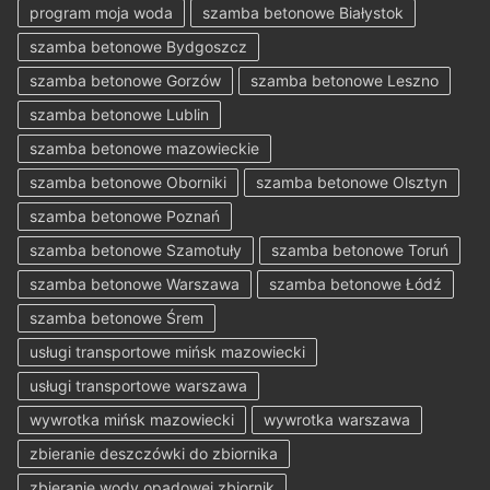
program moja woda
szamba betonowe Białystok
szamba betonowe Bydgoszcz
szamba betonowe Gorzów
szamba betonowe Leszno
szamba betonowe Lublin
szamba betonowe mazowieckie
szamba betonowe Oborniki
szamba betonowe Olsztyn
szamba betonowe Poznań
szamba betonowe Szamotuły
szamba betonowe Toruń
szamba betonowe Warszawa
szamba betonowe Łódź
szamba betonowe Śrem
usługi transportowe mińsk mazowiecki
usługi transportowe warszawa
wywrotka mińsk mazowiecki
wywrotka warszawa
zbieranie deszczówki do zbiornika
zbieranie wody opadowej zbiornik