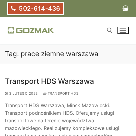
Przejdź
502-614-436
do
treści
Tag:
prace ziemne warszawa
Szukaj:
Transport HDS Warszawa
3 LUTEGO 2023
TRANSPORT HDS
Transport HDS Warszawa, Mińsk Mazowiecki.
Transport podnośnikiem HDS. Oferujemy usługi
transportowe na terenie województwa
mazowieckiego. Realizujemy kompleksowe usługi
transportowe z wykorzystaniem samochodów