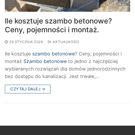
Ile kosztuje szambo betonowe?
Ceny, pojemności i montaż.
29 STYCZNIA 2026
AKTUALNOŚCI
Ile kosztuje
szambo betonowe
? Ceny, pojemności i
montaż
Szambo betonowe
to jedno z najczęściej
wybieranych rozwiązań dla domów jednorodzinnych
bez dostępu do kanalizacji. Jest trwałe,…
CZYTAJ DALEJ →