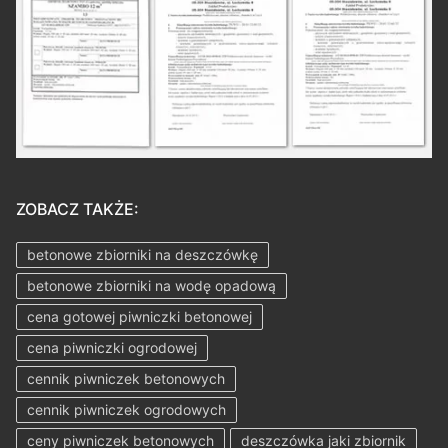
ZOBACZ TAKŻE:
betonowe zbiorniki na deszczówkę
betonowe zbiorniki na wodę opadową
cena gotowej piwniczki betonowej
cena piwniczki ogrodowej
cennik piwniczek betonowych
cennik piwniczek ogrodowych
ceny piwniczek betonowych
deszczówka jaki zbiornik