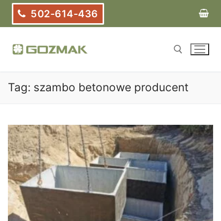
Przejdź
502-614-436
do
treści
Tag:
szambo betonowe producent
Szukaj: