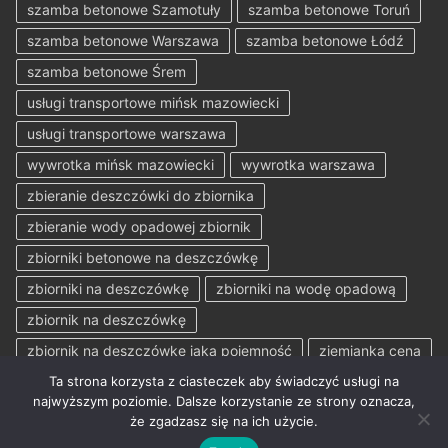
szamba betonowe Szamotuły
szamba betonowe Toruń
szamba betonowe Warszawa
szamba betonowe Łódź
szamba betonowe Śrem
usługi transportowe mińsk mazowiecki
usługi transportowe warszawa
wywrotka mińsk mazowiecki
wywrotka warszawa
zbieranie deszczówki do zbiornika
zbieranie wody opadowej zbiornik
zbiorniki betonowe na deszczówkę
zbiorniki na deszczówkę
zbiorniki na wodę opadową
zbiornik na deszczówkę
zbiornik na deszczówkę jaka pojemność
ziemianka cena
Ta strona korzysta z ciasteczek aby świadczyć usługi na
najwyższym poziomie. Dalsze korzystanie ze strony oznacza,
że zgadzasz się na ich użycie.
Prawa autorskie © 2026 Szamba betonowe Gozmak