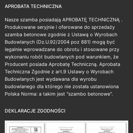
APROBATA TECHNICZNA
Nasze szamba posiadają APROBATĘ TECHNICZNĄ .
Produkowane seryjnie i oferowane do sprzedaży
szamba betonowe zgodnie z Ustawą o Wyrobach
Budowlanych (Dz.U.92/2004 poz 881) mogą być
legalnie wprowadzane do obrotu i stosowane przy
wykonaniu robót budowlanych pod warunkiem, że
Producent posiada Aprobatę Techniczną. Aprobata
Techniczna Zgodnie z art.9 Ustawy o Wyrobach
Budowlanych jest wydawana dla wyrobu
budowlanego dla którego nie została ustanowiona
Polska Norma: a takim jest "szambo betonowe".
DEKLARACJE ZGODNOŚCI