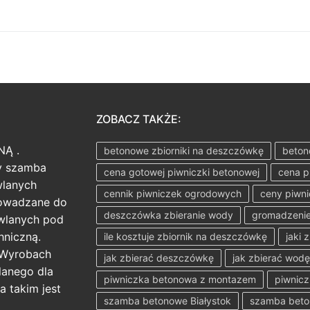
ZOBACZ TAKŻE:
NĄ .
betonowe zbiorniki na deszczówkę
beton
ży szamba
cena gotowej piwniczki betonowej
cena p
wlanych
cennik piwniczek ogrodowych
ceny piwn
rowadzane do
deszczówka zbieranie wody
gromadzenie
wlanych pod
hniczną.
ile kosztuje zbiornik na deszczówkę
jaki 
 Wyrobach
jak zbierać deszczówkę
jak zbierać wod
anego dla
piwniczka betonowa z montazem
piwnicz
a takim jest
szamba betonowe Białystok
szamba bet