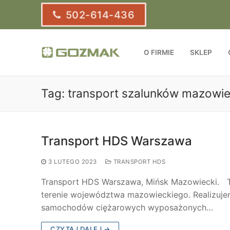
Przejdź
502-614-436
do
treści
O FIRMIE
SKLEP
Tag:
transport szalunków mazowie
Transport HDS Warszawa
3 LUTEGO 2023
TRANSPORT HDS
Transport HDS Warszawa, Mińsk Mazowiecki. Tr
terenie województwa mazowieckiego. Realizuj
samochodów ciężarowych wyposażonych…
CZYTAJ DALEJ →