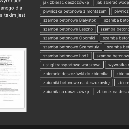
 Wyrobach
jak zbierać deszczówkę
jak zbierać wod
anego dla
piwniczka betonowa z montazem
piwnicz
a takim jest
szamba betonowe Białystok
szamba bet
szamba betonowe Leszno
szamba betono
szamba betonowe Oborniki
szamba beton
szamba betonowe Szamotuły
szamba bet
szamba betonowe Łódź
szamba betonow
usługi transportowe warszawa
wywrotka 
zbieranie deszczówki do zbiornika
zbiera
zbiorniki betonowe na deszczówkę
zbior
zbiornik na deszczówkę
zbiornik na des