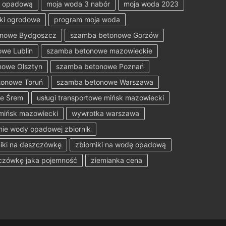
ę opadową
moja woda 3 nabór
moja woda 2023
ki ogrodowe
program moja woda
onowe Bydgoszcz
szamba betonowe Gorzów
we Lublin
szamba betonowe mazowieckie
owe Olsztyn
szamba betonowe Poznań
onowe Toruń
szamba betonowe Warszawa
e Śrem
usługi transportowe mińsk mazowiecki
mińsk mazowiecki
wywrotka warszawa
nie wody opadowej zbiornik
niki na deszczówkę
zbiorniki na wodę opadową
zczówkę jaka pojemność
ziemianka cena