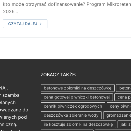
kto może otrzymać dofinansowanie? Program Mikroreten
2026…
CZYTAJ DALEJ →
ZOBACZ TAKŻE:
NĄ .
betonowe zbiorniki na deszczówkę
beton
ży szamba
cena gotowej piwniczki betonowej
cena p
wlanych
cennik piwniczek ogrodowych
ceny piwn
rowadzane do
deszczówka zbieranie wody
gromadzenie
wlanych pod
hniczną.
ile kosztuje zbiornik na deszczówkę
jaki 