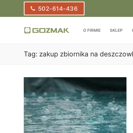
Przejdź
502-614-436
do
treści
O FIRMIE
SKLEP
Tag:
zakup zbiornika na deszczow