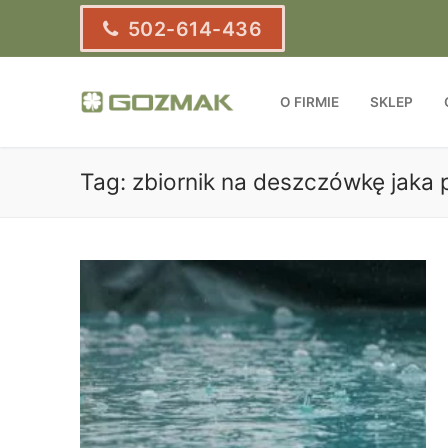
Przejdź
502-614-436
do
treści
O FIRMIE
SKLEP
Tag:
zbiornik na deszczówkę jaka