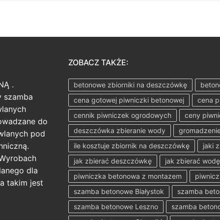
ZOBACZ TAKŻE:
NĄ .
betonowe zbiorniki na deszczówkę
beton
ży szamba
cena gotowej piwniczki betonowej
cena p
wlanych
cennik piwniczek ogrodowych
ceny piwn
rowadzane do
deszczówka zbieranie wody
gromadzenie
wlanych pod
hniczną.
ile kosztuje zbiornik na deszczówkę
jaki 
 Wyrobach
jak zbierać deszczówkę
jak zbierać wod
anego dla
piwniczka betonowa z montazem
piwnicz
a takim jest
szamba betonowe Białystok
szamba bet
szamba betonowe Leszno
szamba betono