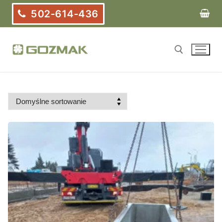
Przejdź
502-614-436
do
treści
Szukaj: