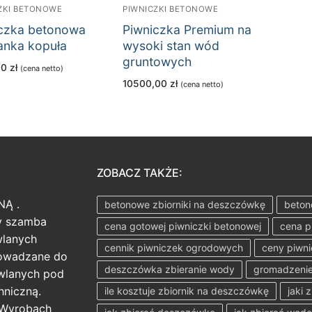
ZKI BETONOWE
PIWNICZKI BETONOWE
czka betonowa
Piwniczka Premium na
anka kopuła
wysoki stan wód
gruntowych
00
zł
(cena netto)
10500,00
zł
(cena netto)
ZOBACZ TAKŻE:
NĄ .
betonowe zbiorniki na deszczówkę
beton
ży szamba
cena gotowej piwniczki betonowej
cena p
wlanych
cennik piwniczek ogrodowych
ceny piwn
rowadzane do
deszczówka zbieranie wody
gromadzenie
wlanych pod
hniczną.
ile kosztuje zbiornik na deszczówkę
jaki 
 Wyrobach