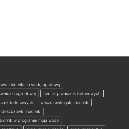
owe zbiorniki na wodę opadową
iwniczki ogrodowej
cennik piwniczek betonowych
iczek betonowych
deszczówka jaki zbiornik
 deszczówki zbiornik
zbiornik w programie moja woda