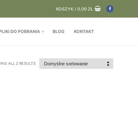
KOSZYK
/
0,00
ZŁ
PLIKI DO POBRANIA
BLOG
KONTAKT
NG ALL 2 RESULTS