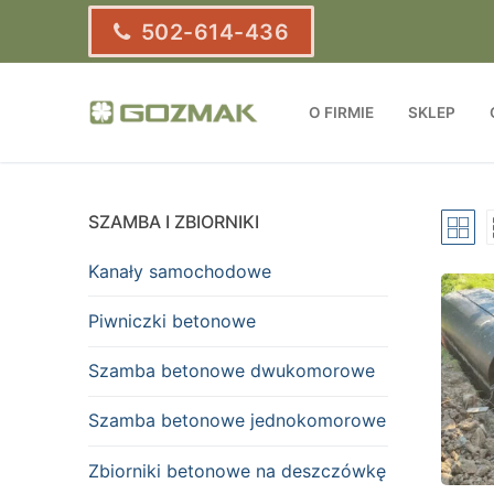
Przejdź
502-614-436
do
treści
O FIRMIE
SKLEP
SZAMBA I ZBIORNIKI
Kanały samochodowe
Piwniczki betonowe
Szamba betonowe dwukomorowe
Szamba betonowe jednokomorowe
Zbiorniki betonowe na deszczówkę