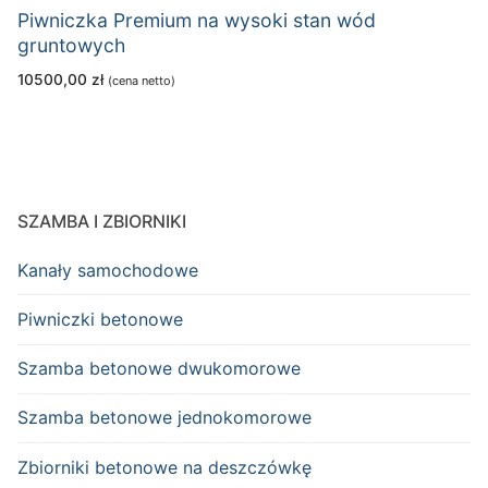
Piwniczka Premium na wysoki stan wód
gruntowych
10500,00
zł
(cena netto)
SZAMBA I ZBIORNIKI
Kanały samochodowe
Piwniczki betonowe
Szamba betonowe dwukomorowe
Szamba betonowe jednokomorowe
Zbiorniki betonowe na deszczówkę