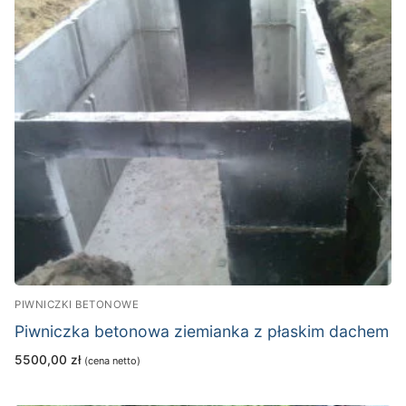
PIWNICZKI BETONOWE
Piwniczka betonowa ziemianka z płaskim dachem
5500,00
zł
(cena netto)