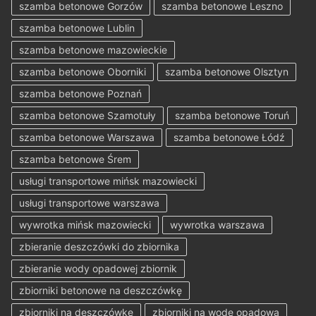
szamba betonowe Gorzów
szamba betonowe Leszno
szamba betonowe Lublin
szamba betonowe mazowieckie
szamba betonowe Oborniki
szamba betonowe Olsztyn
szamba betonowe Poznań
szamba betonowe Szamotuły
szamba betonowe Toruń
szamba betonowe Warszawa
szamba betonowe Łódź
szamba betonowe Śrem
usługi transportowe mińsk mazowiecki
usługi transportowe warszawa
wywrotka mińsk mazowiecki
wywrotka warszawa
zbieranie deszczówki do zbiornika
zbieranie wody opadowej zbiornik
zbiorniki betonowe na deszczówkę
zbiorniki na deszczówkę
zbiorniki na wodę opadową