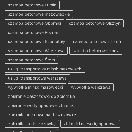
szamba betonowe Lublin
szamba betonowe mazowieckie
szamba betonowe Oborniki
szamba betonowe Olsztyn
szamba betonowe Poznań
szamba betonowe Szamotuły
szamba betonowe Toruń
szamba betonowe Warszawa
szamba betonowe Łódź
szamba betonowe Śrem
usługi transportowe mińsk mazowiecki
usługi transportowe warszawa
wywrotka mińsk mazowiecki
wywrotka warszawa
zbieranie deszczówki do zbiornika
zbieranie wody opadowej zbiornik
zbiorniki betonowe na deszczówkę
zbiorniki na deszczówkę
zbiorniki na wodę opadową