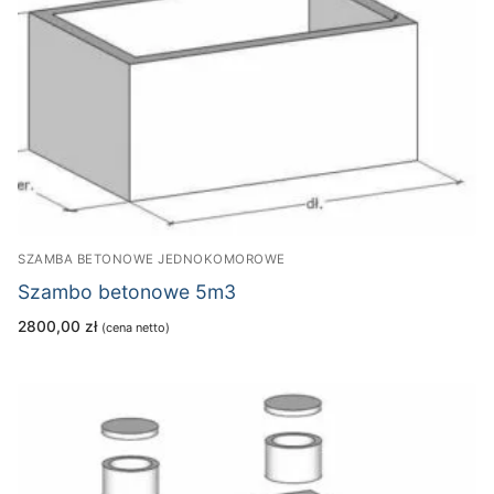
SZAMBA BETONOWE JEDNOKOMOROWE
Szambo betonowe 5m3
2800,00
zł
(cena netto)