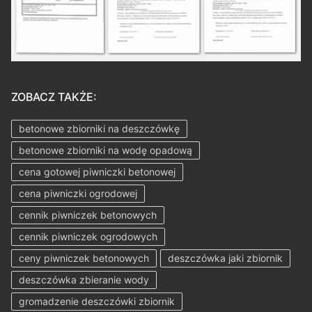
ZOBACZ TAKŻE:
betonowe zbiorniki na deszczówkę
betonowe zbiorniki na wodę opadową
cena gotowej piwniczki betonowej
cena piwniczki ogrodowej
cennik piwniczek betonowych
cennik piwniczek ogrodowych
ceny piwniczek betonowych
deszczówka jaki zbiornik
deszczówka zbieranie wody
gromadzenie deszczówki zbiornik