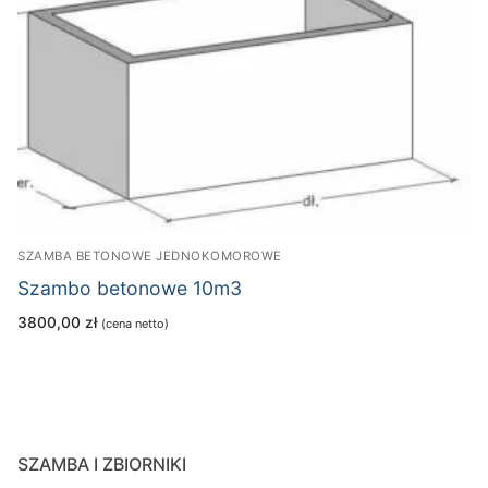
SZAMBA BETONOWE JEDNOKOMOROWE
Szambo betonowe 10m3
3800,00
zł
(cena netto)
SZAMBA I ZBIORNIKI