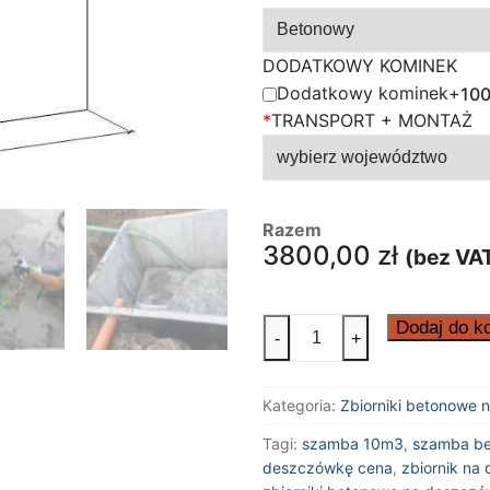
DODATKOWY KOMINEK
Dodatkowy kominek
+
100
*
TRANSPORT + MONTAŻ
Razem
3800,00
zł
(bez VA
ilość
Dodaj do k
-
+
Zbiornik
betonowy
Kategoria:
Zbiorniki betonowe
na
deszczówkę
Tagi:
szamba 10m3
,
szamba b
10m3
deszczówkę cena
,
zbiornik na