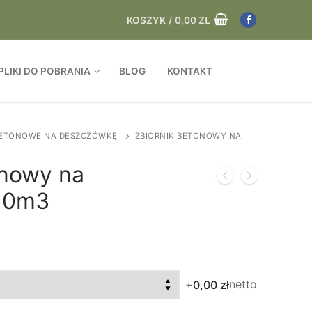
KOSZYK
/
0,00
ZŁ
PLIKI DO POBRANIA
BLOG
KONTAKT
 BETONOWE NA DESZCZÓWKĘ
ZBIORNIK BETONOWY NA
onowy na
10m3
+
netto
0,00 zł