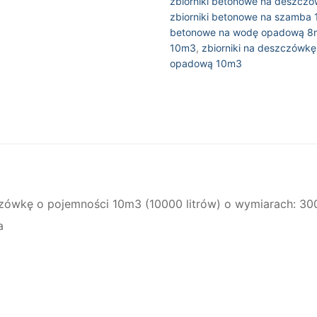
zbiorniki betonowe na deszcz
zbiorniki betonowe na szamba
betonowe na wodę opadową 8
10m3
,
zbiorniki na deszczówkę
opadową 10m3
zówkę o pojemności 10m3 (10000 litrów) o wymiarach: 300 
a