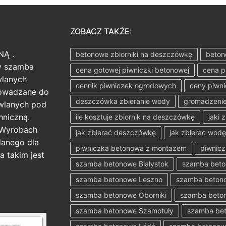
ZOBACZ TAKŻE:
NĄ .
betonowe zbiorniki na deszczówkę
beton
ży szamba
cena gotowej piwniczki betonowej
cena p
wlanych
cennik piwniczek ogrodowych
ceny piwn
rowadzane do
deszczówka zbieranie wody
gromadzenie
wlanych pod
hniczną.
ile kosztuje zbiornik na deszczówkę
jaki 
 Wyrobach
jak zbierać deszczówkę
jak zbierać wod
anego dla
piwniczka betonowa z montazem
piwnicz
a takim jest
szamba betonowe Białystok
szamba bet
szamba betonowe Leszno
szamba betono
szamba betonowe Oborniki
szamba beton
szamba betonowe Szamotuły
szamba bet