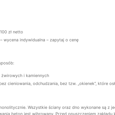
00 zł netto
– wycena indywidualna – zapytaj o cenę
sposób:
w żwirowych i kamiennych
bez cieniowania, odchudzania, bez tzw. „okienek”, które osł
monolitycznie. Wszystkie ściany oraz dno wykonane są z jed
lewania beton jest wibrowany. Przed opuszczeniem zakładu