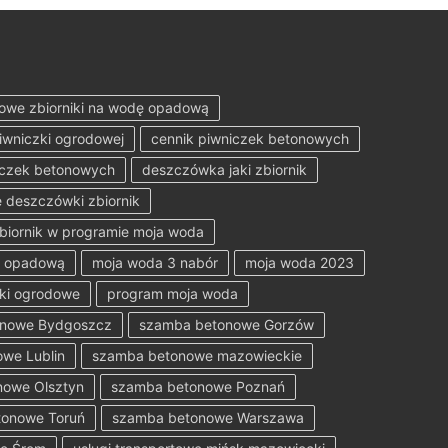
owe zbiorniki na wodę opadową
iwniczki ogrodowej
cennik piwniczek betonowych
iczek betonowych
deszczówka jaki zbiornik
 deszczówki zbiornik
zbiornik w programie moja woda
ę opadową
moja woda 3 nabór
moja woda 2023
ki ogrodowe
program moja woda
onowe Bydgoszcz
szamba betonowe Gorzów
we Lublin
szamba betonowe mazowieckie
owe Olsztyn
szamba betonowe Poznań
onowe Toruń
szamba betonowe Warszawa