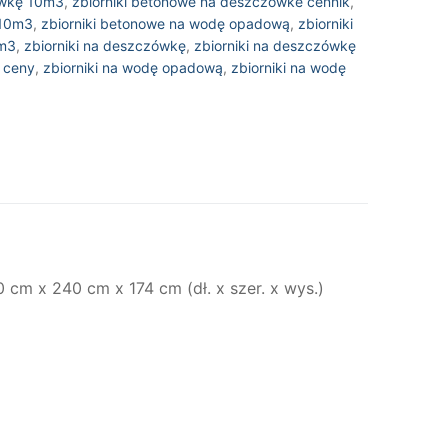
ówkę 10m3
,
zbiorniki betonowe na deszczówke cennik
,
 10m3
,
zbiorniki betonowe na wodę opadową
,
zbiorniki
m3
,
zbiorniki na deszczówkę
,
zbiorniki na deszczówkę
 ceny
,
zbiorniki na wodę opadową
,
zbiorniki na wodę
cm x 240 cm x 174 cm (dł. x szer. x wys.)