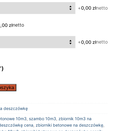
+
netto
0,00 zł
netto
,00 zł
+
netto
0,00 zł
T)
oszyka
 na deszczówkę
etonowe 10m3
,
szambo 10m3
,
zbiornik 10m3 na
 deszczówkę cena
,
zbiorniki betonowe na deszczówkę
,