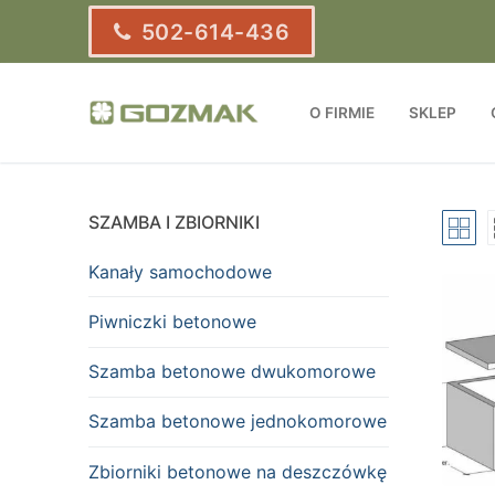
Przejdź
502-614-436
do
treści
O FIRMIE
SKLEP
SZAMBA I ZBIORNIKI
Kanały samochodowe
Piwniczki betonowe
Szamba betonowe dwukomorowe
Szamba betonowe jednokomorowe
Zbiorniki betonowe na deszczówkę