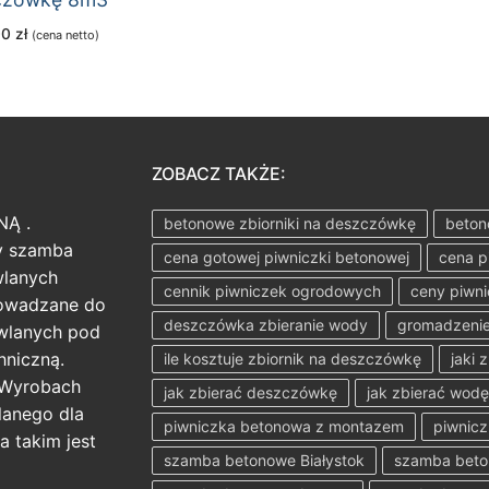
00
zł
(cena netto)
ZOBACZ TAKŻE:
NĄ .
betonowe zbiorniki na deszczówkę
beton
ży szamba
cena gotowej piwniczki betonowej
cena p
wlanych
cennik piwniczek ogrodowych
ceny piwn
rowadzane do
deszczówka zbieranie wody
gromadzenie
wlanych pod
hniczną.
ile kosztuje zbiornik na deszczówkę
jaki 
 Wyrobach
jak zbierać deszczówkę
jak zbierać wod
anego dla
piwniczka betonowa z montazem
piwnicz
a takim jest
szamba betonowe Białystok
szamba bet