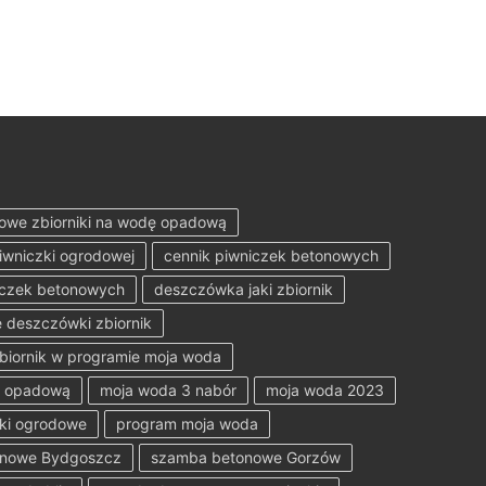
owe zbiorniki na wodę opadową
iwniczki ogrodowej
cennik piwniczek betonowych
iczek betonowych
deszczówka jaki zbiornik
 deszczówki zbiornik
zbiornik w programie moja woda
ę opadową
moja woda 3 nabór
moja woda 2023
ki ogrodowe
program moja woda
onowe Bydgoszcz
szamba betonowe Gorzów