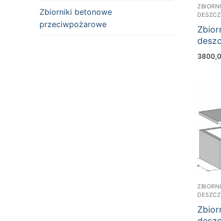
ZBIORN
Zbiorniki betonowe
DESZC
przeciwpożarowe
Zbior
desz
3800,
ZBIORN
DESZC
Zbior
desz