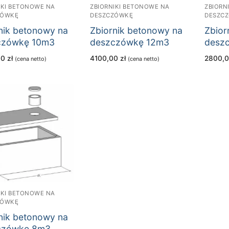
IKI BETONOWE NA
ZBIORNIKI BETONOWE NA
ZBIORN
ZÓWKĘ
DESZCZÓWKĘ
DESZC
nik betonowy na
Zbiornik betonowy na
Zbior
czówkę 10m3
deszczówkę 12m3
desz
00
zł
4100,00
zł
2800,
(cena netto)
(cena netto)
IKI BETONOWE NA
ZÓWKĘ
nik betonowy na
czówkę 8m3