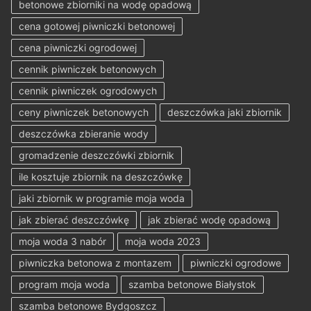
betonowe zbiorniki na wodę opadową
cena gotowej piwniczki betonowej
cena piwniczki ogrodowej
cennik piwniczek betonowych
cennik piwniczek ogrodowych
ceny piwniczek betonowych
deszczówka jaki zbiornik
deszczówka zbieranie wody
gromadzenie deszczówki zbiornik
ile kosztuje zbiornik na deszczówkę
jaki zbiornik w programie moja woda
jak zbierać deszczówkę
jak zbierać wodę opadową
moja woda 3 nabór
moja woda 2023
piwniczka betonowa z montazem
piwniczki ogrodowe
program moja woda
szamba betonowe Białystok
szamba betonowe Bydgoszcz