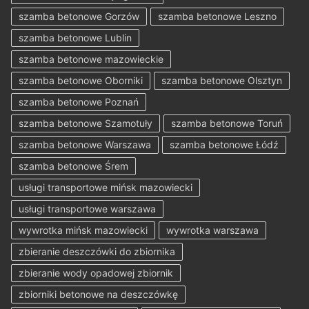
szamba betonowe Gorzów
szamba betonowe Leszno
szamba betonowe Lublin
szamba betonowe mazowieckie
szamba betonowe Oborniki
szamba betonowe Olsztyn
szamba betonowe Poznań
szamba betonowe Szamotuły
szamba betonowe Toruń
szamba betonowe Warszawa
szamba betonowe Łódź
szamba betonowe Śrem
usługi transportowe mińsk mazowiecki
usługi transportowe warszawa
wywrotka mińsk mazowiecki
wywrotka warszawa
zbieranie deszczówki do zbiornika
zbieranie wody opadowej zbiornik
zbiorniki betonowe na deszczówkę