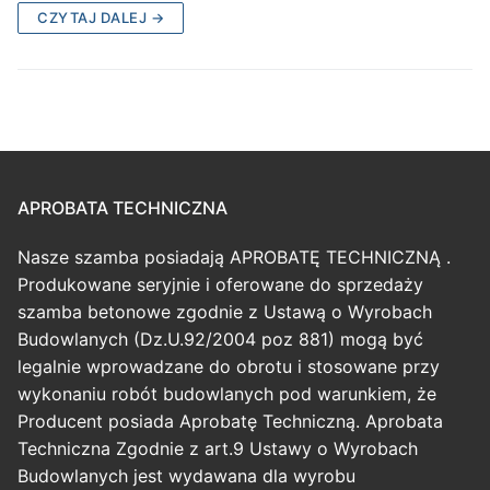
CZYTAJ DALEJ →
APROBATA TECHNICZNA
Nasze szamba posiadają APROBATĘ TECHNICZNĄ .
Produkowane seryjnie i oferowane do sprzedaży
szamba betonowe zgodnie z Ustawą o Wyrobach
Budowlanych (Dz.U.92/2004 poz 881) mogą być
legalnie wprowadzane do obrotu i stosowane przy
wykonaniu robót budowlanych pod warunkiem, że
Producent posiada Aprobatę Techniczną. Aprobata
Techniczna Zgodnie z art.9 Ustawy o Wyrobach
Budowlanych jest wydawana dla wyrobu