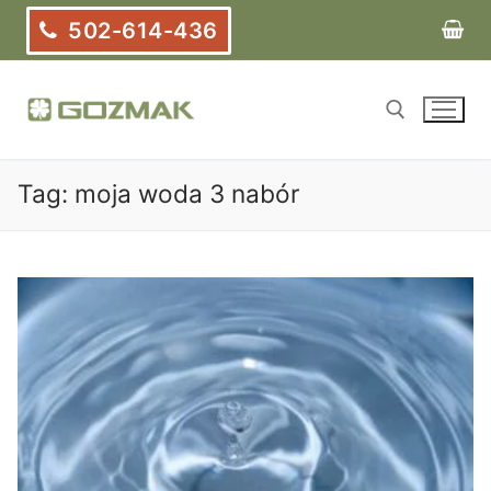
Przejdź
502-614-436
do
treści
Tag:
moja woda 3 nabór
Szukaj: