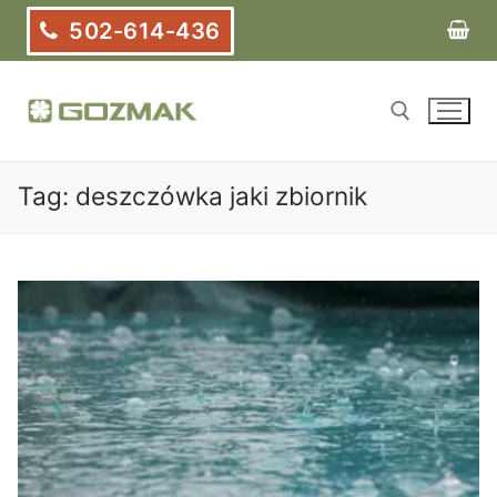
Przejdź
502-614-436
do
treści
Tag:
deszczówka jaki zbiornik
Szukaj: