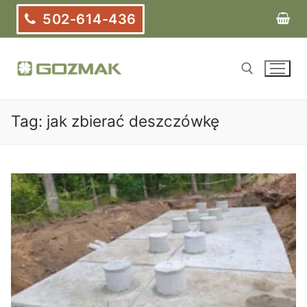
Przejdź
502-614-436
do
treści
Tag:
jak zbierać deszczówkę
Szukaj: