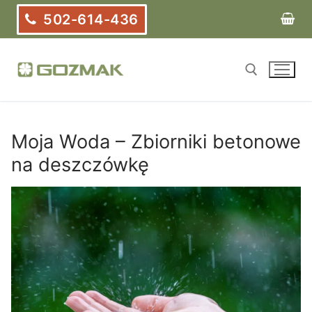
Przejdź
502-614-436
do
treści
Szukaj:
Moja Woda – Zbiorniki betonowe
na deszczówkę