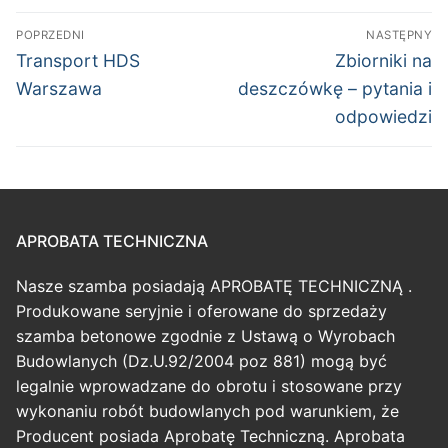
Nawigacja
POPRZEDNI
NASTĘPNY
wpisu
Poprzedni
Następny
Transport HDS
Zbiorniki na
wpis:
wpis:
Warszawa
deszczówkę – pytania i
odpowiedzi
APROBATA TECHNICZNA
Nasze szamba posiadają APROBATĘ TECHNICZNĄ .
Produkowane seryjnie i oferowane do sprzedaży
szamba betonowe zgodnie z Ustawą o Wyrobach
Budowlanych (Dz.U.92/2004 poz 881) mogą być
legalnie wprowadzane do obrotu i stosowane przy
wykonaniu robót budowlanych pod warunkiem, że
Producent posiada Aprobatę Techniczną. Aprobata