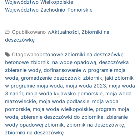
Województwo Wielkopolskie
Województwo Zachodnio-Pomorskie
Opublikowano w
Aktualności
,
Zbiorniki na
deszczówkę
Otagowano
betonowe zbiorniki na deszczówkę
,
betonowe zbiorniki na wodę opadową
,
deszczówka
zbieranie wody
,
dofinansowanie w programie moja
woda
,
gromadzenie deszczówki zbiornik
,
jaki zbiornik
w programie moja woda
,
moja woda 2023
,
moja woda
3 nabór
,
moja woda kujawsko pomorskie
,
moja woda
mazowieckie
,
moja woda podlaskie
,
moja woda
pomorskie
,
moja woda wielkopolskie
,
program moja
woda
,
zbieranie deszczówki do zbiornika
,
zbieranie
wody opadowej zbiornik
,
zbiornik na deszczówkę
,
zbiorniki na deszczówkę