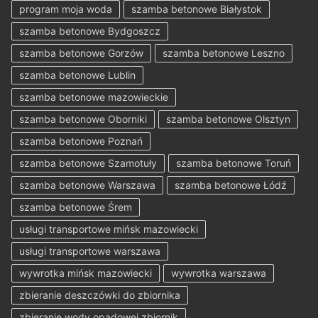
program moja woda
szamba betonowe Białystok
szamba betonowe Bydgoszcz
szamba betonowe Gorzów
szamba betonowe Leszno
szamba betonowe Lublin
szamba betonowe mazowieckie
szamba betonowe Oborniki
szamba betonowe Olsztyn
szamba betonowe Poznań
szamba betonowe Szamotuły
szamba betonowe Toruń
szamba betonowe Warszawa
szamba betonowe Łódź
szamba betonowe Śrem
usługi transportowe mińsk mazowiecki
usługi transportowe warszawa
wywrotka mińsk mazowiecki
wywrotka warszawa
zbieranie deszczówki do zbiornika
zbieranie wody opadowej zbiornik