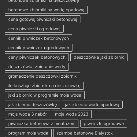
betonowe zbiorniki na deszczówkę
betonowe zbiorniki na wodę opadową
cena gotowej piwniczki betonowej
cena piwniczki ogrodowej
cennik piwniczek betonowych
cennik piwniczek ogrodowych
ceny piwniczek betonowych
deszczówka jaki zbiornik
deszczówka zbieranie wody
gromadzenie deszczówki zbiornik
ile kosztuje zbiornik na deszczówkę
jaki zbiornik w programie moja woda
jak zbierać deszczówkę
jak zbierać wodę opadową
moja woda 3 nabór
moja woda 2023
piwniczka betonowa z montazem
piwniczki ogrodowe
program moja woda
szamba betonowe Białystok