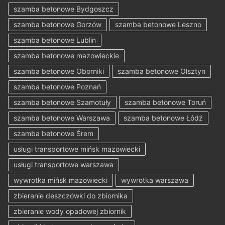
szamba betonowe Bydgoszcz
szamba betonowe Gorzów
szamba betonowe Leszno
szamba betonowe Lublin
szamba betonowe mazowieckie
szamba betonowe Oborniki
szamba betonowe Olsztyn
szamba betonowe Poznań
szamba betonowe Szamotuły
szamba betonowe Toruń
szamba betonowe Warszawa
szamba betonowe Łódź
szamba betonowe Śrem
usługi transportowe mińsk mazowiecki
usługi transportowe warszawa
wywrotka mińsk mazowiecki
wywrotka warszawa
zbieranie deszczówki do zbiornika
zbieranie wody opadowej zbiornik