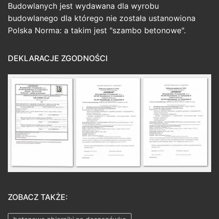
Budowlanych jest wydawana dla wyrobu
budowlanego dla którego nie została ustanowiona
Polska Norma: a takim jest "szambo betonowe".
DEKLARACJE ZGODNOŚCI
ZOBACZ TAKŻE: