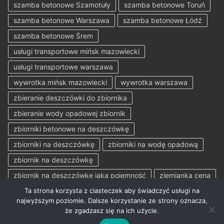
szamba betonowe Szamotuły
szamba betonowe Toruń
szamba betonowe Warszawa
szamba betonowe Łódź
szamba betonowe Śrem
usługi transportowe mińsk mazowiecki
usługi transportowe warszawa
wywrotka mińsk mazowiecki
wywrotka warszawa
zbieranie deszczówki do zbiornika
zbieranie wody opadowej zbiornik
zbiorniki betonowe na deszczówkę
zbiorniki na deszczówkę
zbiorniki na wodę opadową
zbiornik na deszczówkę
zbiornik na deszczówkę jaka pojemność
ziemianka cena
Ta strona korzysta z ciasteczek aby świadczyć usługi na
najwyższym poziomie. Dalsze korzystanie ze strony oznacza,
że zgadzasz się na ich użycie.
Prawa autorskie © 2026 Szamba betonowe Gozmak