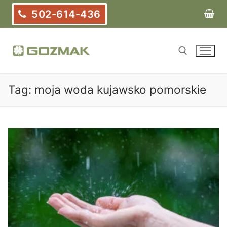
Przejdź
502-614-436
do
treści
Tag:
moja woda kujawsko pomorskie
Szukaj: