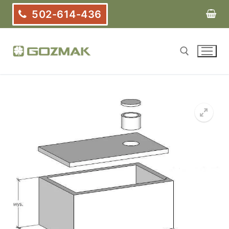
Przejdź
502-614-436
do
treści
Szukaj: