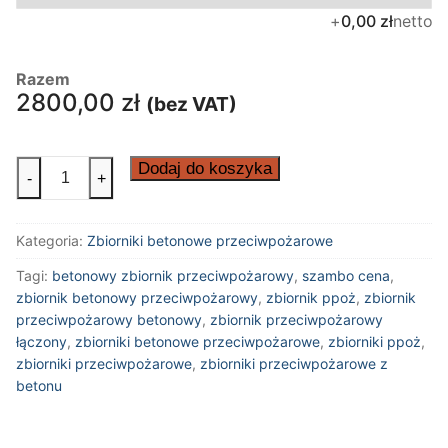
+
netto
0,00 zł
Razem
2800,00
zł
(bez VAT)
ilość
Dodaj do koszyka
-
+
Zbiornik
przeciwpożarowy
Kategoria:
Zbiorniki betonowe przeciwpożarowe
betonowy
5m3
Tagi:
betonowy zbiornik przeciwpożarowy
,
szambo cena
,
zbiornik betonowy przeciwpożarowy
,
zbiornik ppoż
,
zbiornik
przeciwpożarowy betonowy
,
zbiornik przeciwpożarowy
łączony
,
zbiorniki betonowe przeciwpożarowe
,
zbiorniki ppoż
,
zbiorniki przeciwpożarowe
,
zbiorniki przeciwpożarowe z
betonu