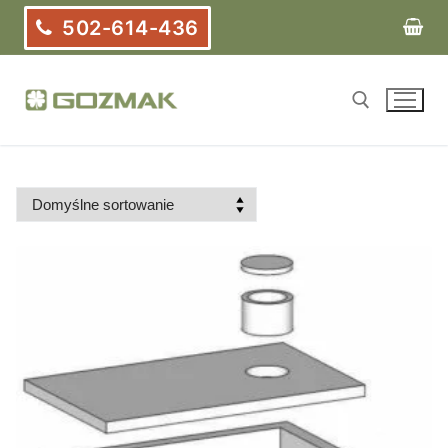
Przejdź
502-614-436
do
treści
Szukaj: