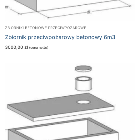
ZBIORNIKI BETONOWE PRZECIWPOŻAROWE
Zbiornik przeciwpożarowy betonowy 6m3
3000,00
zł
(cena netto)