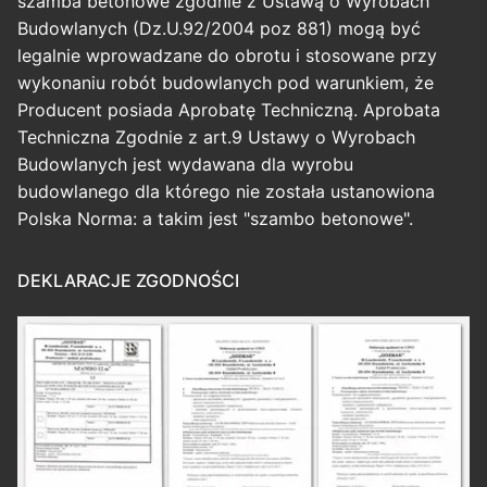
szamba betonowe zgodnie z Ustawą o Wyrobach
Budowlanych (Dz.U.92/2004 poz 881) mogą być
legalnie wprowadzane do obrotu i stosowane przy
wykonaniu robót budowlanych pod warunkiem, że
Producent posiada Aprobatę Techniczną. Aprobata
Techniczna Zgodnie z art.9 Ustawy o Wyrobach
Budowlanych jest wydawana dla wyrobu
budowlanego dla którego nie została ustanowiona
Polska Norma: a takim jest "szambo betonowe".
DEKLARACJE ZGODNOŚCI