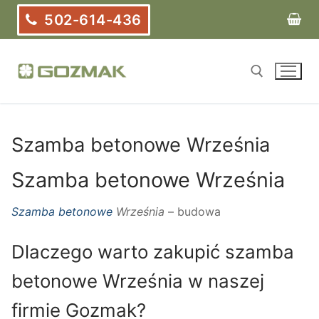
Przejdź
502-614-436
do
treści
Szukaj:
Szamba betonowe Września
Szamba betonowe Września
Szamba betonowe
Września
– budowa
Dlaczego warto zakupić szamba
betonowe Września w naszej
firmie Gozmak?