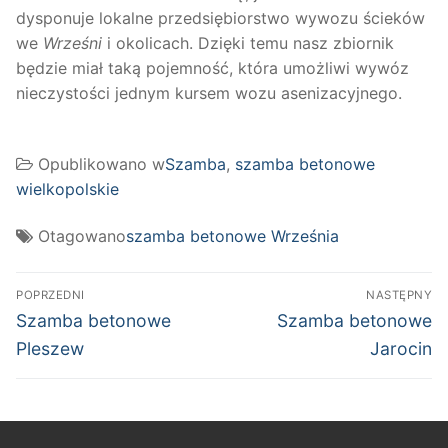
dysponuje lokalne przedsiębiorstwo wywozu ścieków
we
Wrześni
i okolicach. Dzięki temu nasz zbiornik
będzie miał taką pojemność, która umożliwi wywóz
nieczystości jednym kursem wozu asenizacyjnego.
Opublikowano w
Szamba
,
szamba betonowe
wielkopolskie
Otagowano
szamba betonowe Września
Nawigacja
POPRZEDNI
NASTĘPNY
wpisu
Poprzedni
Następny
Szamba betonowe
Szamba betonowe
wpis:
wpis:
Pleszew
Jarocin