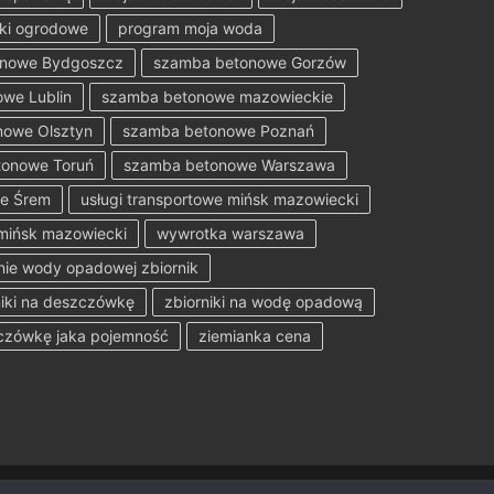
ki ogrodowe
program moja woda
onowe Bydgoszcz
szamba betonowe Gorzów
we Lublin
szamba betonowe mazowieckie
owe Olsztyn
szamba betonowe Poznań
onowe Toruń
szamba betonowe Warszawa
e Śrem
usługi transportowe mińsk mazowiecki
mińsk mazowiecki
wywrotka warszawa
nie wody opadowej zbiornik
niki na deszczówkę
zbiorniki na wodę opadową
zczówkę jaka pojemność
ziemianka cena