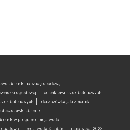
owe zbiorniki na wodę opadową
iwniczki ogrodowej
cennik piwniczek betonowych
iczek betonowych
deszczówka jaki zbiornik
 deszczówki zbiornik
zbiornik w programie moja woda
ę opadową
moja woda 3 nabór
moja woda 2023