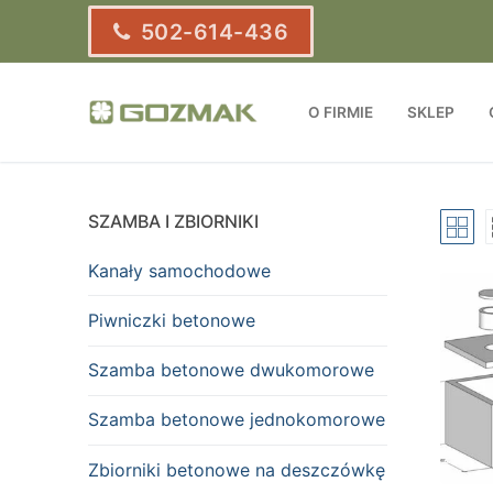
Przejdź
502-614-436
do
treści
O FIRMIE
SKLEP
SZAMBA I ZBIORNIKI
Kanały samochodowe
Piwniczki betonowe
Szamba betonowe dwukomorowe
Szamba betonowe jednokomorowe
Zbiorniki betonowe na deszczówkę