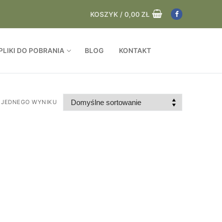
KOSZYK
/
0,00
ZŁ
PLIKI DO POBRANIA
BLOG
KONTAKT
 JEDNEGO WYNIKU