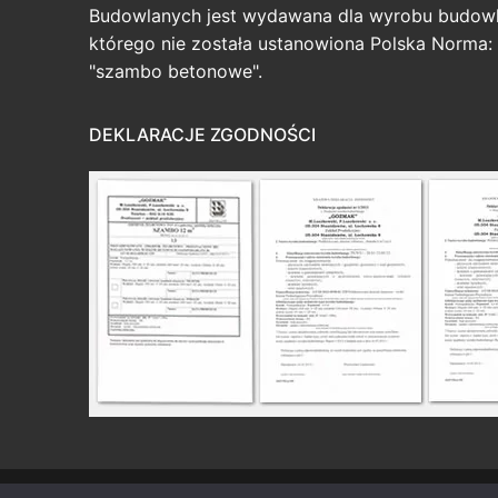
Budowlanych jest wydawana dla wyrobu budowl
którego nie została ustanowiona Polska Norma: 
"szambo betonowe".
DEKLARACJE ZGODNOŚCI