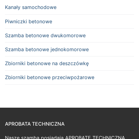
Kanały samochodowe
Piwniczki betonowe
Szamba betonowe dwukomorowe
Szamba betonowe jednokomorowe
Zbiorniki betonowe na deszczówkę
Zbiorniki betonowe przeciwpożarowe
APROBATA TECHNICZNA
Nasze szamba posiadają APROBATĘ TECHNICZNĄ .