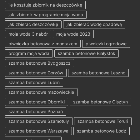
ile kosztuje zbiornik na deszczówkę
jaki zbiornik w programie moja woda
jak zbierać deszczówkę
jak zbierać wodę opadową
moja woda 3 nabór
moja woda 2023
piwniczka betonowa z montazem
piwniczki ogrodowe
program moja woda
szamba betonowe Białystok
szamba betonowe Bydgoszcz
szamba betonowe Gorzów
szamba betonowe Leszno
szamba betonowe Lublin
szamba betonowe mazowieckie
szamba betonowe Oborniki
szamba betonowe Olsztyn
szamba betonowe Poznań
szamba betonowe Szamotuły
szamba betonowe Toruń
szamba betonowe Warszawa
szamba betonowe Łódź