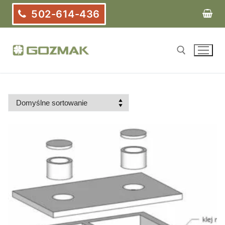
Przejdź
502-614-436
do
treści
Szukaj: