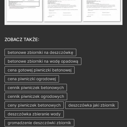
ZOBACZ TAKŻE:
betonowe zbiorniki na deszczówkę
betonowe zbiorniki na wodę opadową
cena gotowej piwniczki betonowej
cena piwniczki ogrodowej
cennik piwniczek betonowych
cennik piwniczek ogrodowych
ceny piwniczek betonowych
deszczówka jaki zbiornik
deszczówka zbieranie wody
gromadzenie deszczówki zbiornik