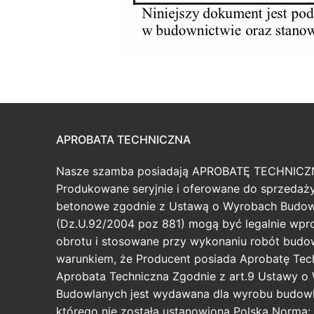
APROBATA TECHNICZNA
Nasze szamba posiadają APROBATĘ TECHNICZ
Produkowane seryjnie i oferowane do sprzeda
betonowe zgodnie z Ustawą o Wyrobach Budo
(Dz.U.92/2004 poz 881) mogą być legalnie wp
obrotu i stosowane przy wykonaniu robót budo
warunkiem, że Producent posiada Aprobatę Tec
Aprobata Techniczna Zgodnie z art.9 Ustawy o
Budowlanych jest wydawana dla wyrobu budowl
którego nie została ustanowiona Polska Norma: 