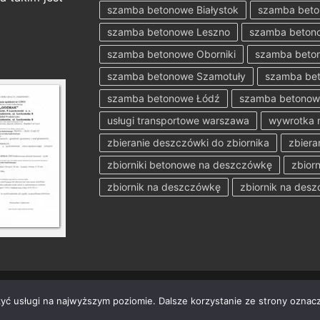
szamba betonowe Białystok
szamba bet
szamba betonowe Leszno
szamba betono
szamba betonowe Oborniki
szamba beton
szamba betonowe Szamotuły
szamba bet
szamba betonowe Łódź
szamba betonow
usługi transportowe warszawa
wywrotka 
zbieranie deszczówki do zbiornika
zbiera
zbiorniki betonowe na deszczówkę
zbior
zbiornik na deszczówkę
zbiornik na des
zyć usługi na najwyższym poziomie. Dalsze korzystanie ze strony oznacz