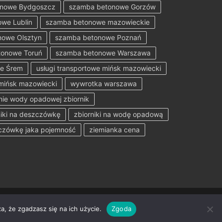
onowe Bydgoszcz
szamba betonowe Gorzów
we Lublin
szamba betonowe mazowieckie
owe Olsztyn
szamba betonowe Poznań
onowe Toruń
szamba betonowe Warszawa
e Śrem
usługi transportowe mińsk mazowiecki
mińsk mazowiecki
wywrotka warszawa
nie wody opadowej zbiornik
niki na deszczówkę
zbiorniki na wodę opadową
zczówkę jaka pojemność
ziemianka cena
a, że zgadzasz się na ich użycie.
Zgoda