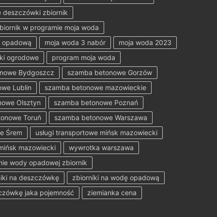
 deszczówki zbiornik
zbiornik w programie moja woda
ę opadową
moja woda 3 nabór
moja woda 2023
ki ogrodowe
program moja woda
onowe Bydgoszcz
szamba betonowe Gorzów
we Lublin
szamba betonowe mazowieckie
owe Olsztyn
szamba betonowe Poznań
onowe Toruń
szamba betonowe Warszawa
e Śrem
usługi transportowe mińsk mazowiecki
mińsk mazowiecki
wywrotka warszawa
nie wody opadowej zbiornik
niki na deszczówkę
zbiorniki na wodę opadową
zczówkę jaka pojemność
ziemianka cena