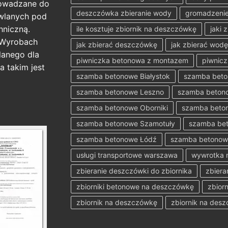
rowadzane do
deszczówka zbieranie wody
gromadzenie
wlanych pod
hniczną.
ile kosztuje zbiornik na deszczówkę
jaki 
 Wyrobach
jak zbierać deszczówkę
jak zbierać wod
anego dla
piwniczka betonowa z montazem
piwnicz
a takim jest
szamba betonowe Białystok
szamba bet
szamba betonowe Leszno
szamba betono
szamba betonowe Oborniki
szamba beton
szamba betonowe Szamotuły
szamba bet
szamba betonowe Łódź
szamba betonow
usługi transportowe warszawa
wywrotka 
zbieranie deszczówki do zbiornika
zbiera
zbiorniki betonowe na deszczówkę
zbior
zbiornik na deszczówkę
zbiornik na des