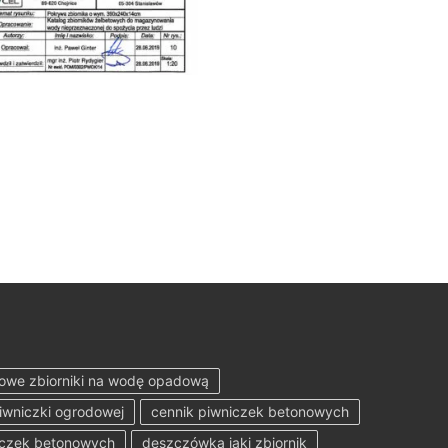
owe zbiorniki na wodę opadową
iwniczki ogrodowej
cennik piwniczek betonowych
iczek betonowych
deszczówka jaki zbiornik