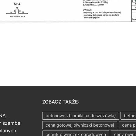
ZOBACZ TAKŻE:
NĄ .
betonowe zbiorniki na deszczówkę
beton
ży szamba
cena gotowej piwniczki betonowej
cena p
wlanych
cennik piwniczek ogrodowych
ceny piwn