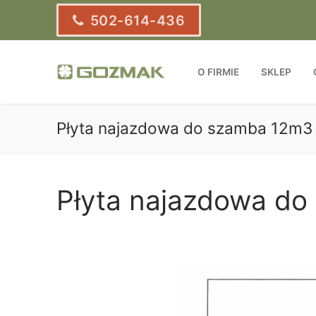
Przejdź
502-614-436
do
treści
O FIRMIE
SKLEP
Płyta najazdowa do szamba 12m3 
Płyta najazdowa do