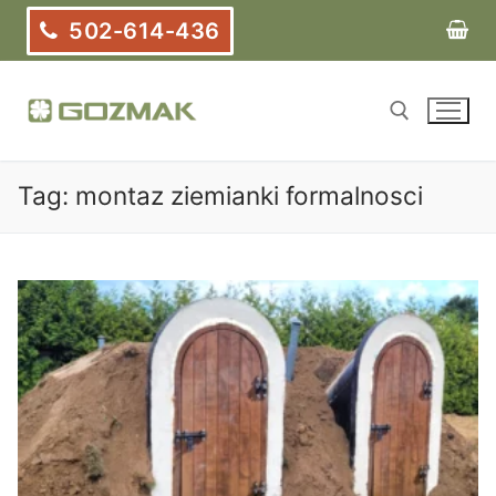
Przejdź
502-614-436
do
treści
Tag:
montaz ziemianki formalnosci
Szukaj: