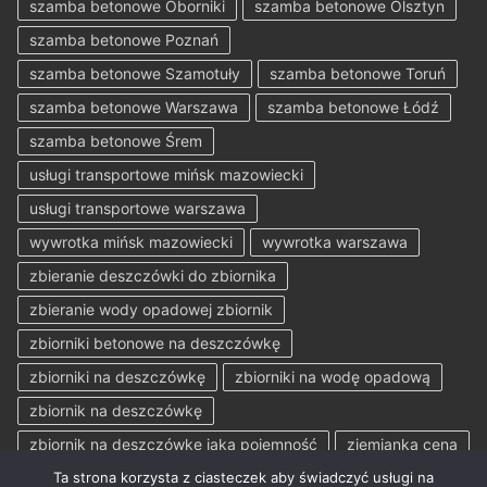
szamba betonowe Oborniki
szamba betonowe Olsztyn
szamba betonowe Poznań
szamba betonowe Szamotuły
szamba betonowe Toruń
szamba betonowe Warszawa
szamba betonowe Łódź
szamba betonowe Śrem
usługi transportowe mińsk mazowiecki
usługi transportowe warszawa
wywrotka mińsk mazowiecki
wywrotka warszawa
zbieranie deszczówki do zbiornika
zbieranie wody opadowej zbiornik
zbiorniki betonowe na deszczówkę
zbiorniki na deszczówkę
zbiorniki na wodę opadową
zbiornik na deszczówkę
zbiornik na deszczówkę jaka pojemność
ziemianka cena
Ta strona korzysta z ciasteczek aby świadczyć usługi na