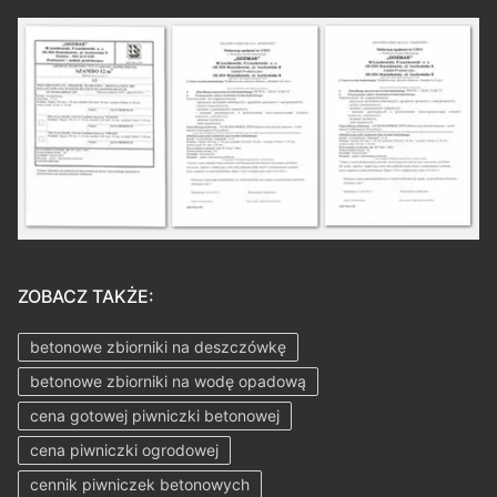
ZOBACZ TAKŻE:
betonowe zbiorniki na deszczówkę
betonowe zbiorniki na wodę opadową
cena gotowej piwniczki betonowej
cena piwniczki ogrodowej
cennik piwniczek betonowych