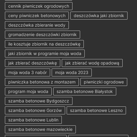
cennik piwniczek ogrodowych
ceny piwniczek betonowych
deszczówka jaki zbiornik
deszczówka zbieranie wody
gromadzenie deszczówki zbiornik
ile kosztuje zbiornik na deszczówkę
jaki zbiornik w programie moja woda
jak zbierać deszczówkę
jak zbierać wodę opadową
moja woda 3 nabór
moja woda 2023
piwniczka betonowa z montazem
piwniczki ogrodowe
program moja woda
szamba betonowe Białystok
szamba betonowe Bydgoszcz
szamba betonowe Gorzów
szamba betonowe Leszno
szamba betonowe Lublin
szamba betonowe mazowieckie