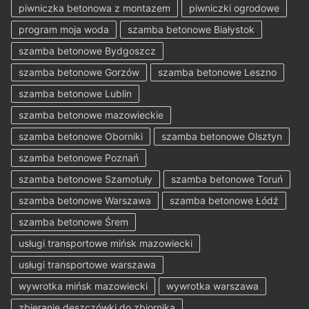
piwniczka betonowa z montazem
piwniczki ogrodowe
program moja woda
szamba betonowe Białystok
szamba betonowe Bydgoszcz
szamba betonowe Gorzów
szamba betonowe Leszno
szamba betonowe Lublin
szamba betonowe mazowieckie
szamba betonowe Oborniki
szamba betonowe Olsztyn
szamba betonowe Poznań
szamba betonowe Szamotuły
szamba betonowe Toruń
szamba betonowe Warszawa
szamba betonowe Łódź
szamba betonowe Śrem
usługi transportowe mińsk mazowiecki
usługi transportowe warszawa
wywrotka mińsk mazowiecki
wywrotka warszawa
zbieranie deszczówki do zbiornika