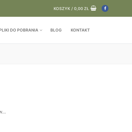
KOSZYK
/
0,00
ZŁ
PLIKI DO POBRANIA
BLOG
KONTAKT
ów…