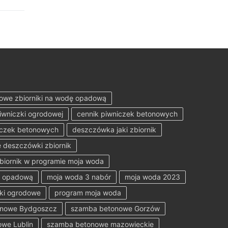
owe zbiorniki na wodę opadową
iwniczki ogrodowej
cennik piwniczek betonowych
iczek betonowych
deszczówka jaki zbiornik
 deszczówki zbiornik
zbiornik w programie moja woda
ę opadową
moja woda 3 nabór
moja woda 2023
ki ogrodowe
program moja woda
onowe Bydgoszcz
szamba betonowe Gorzów
we Lublin
szamba betonowe mazowieckie