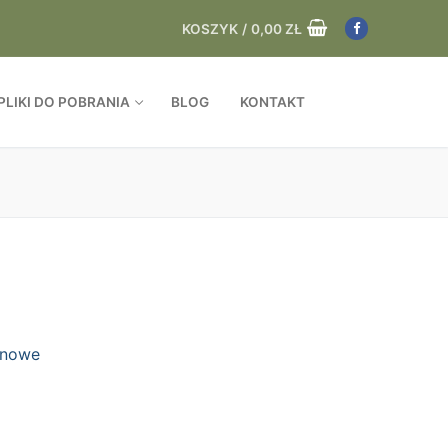
KOSZYK
/
0,00
ZŁ
PLIKI DO POBRANIA
BLOG
KONTAKT
onowe