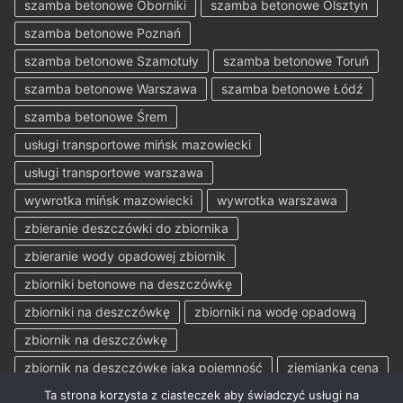
szamba betonowe Oborniki
szamba betonowe Olsztyn
szamba betonowe Poznań
szamba betonowe Szamotuły
szamba betonowe Toruń
szamba betonowe Warszawa
szamba betonowe Łódź
szamba betonowe Śrem
usługi transportowe mińsk mazowiecki
usługi transportowe warszawa
wywrotka mińsk mazowiecki
wywrotka warszawa
zbieranie deszczówki do zbiornika
zbieranie wody opadowej zbiornik
zbiorniki betonowe na deszczówkę
zbiorniki na deszczówkę
zbiorniki na wodę opadową
zbiornik na deszczówkę
zbiornik na deszczówkę jaka pojemność
ziemianka cena
Ta strona korzysta z ciasteczek aby świadczyć usługi na