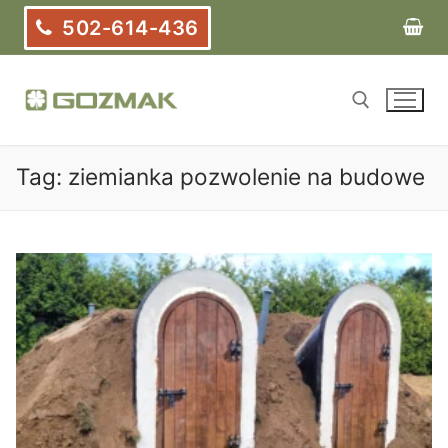
Przejdź
502-614-436
do
treści
Tag:
ziemianka pozwolenie na budowe
Szukaj: