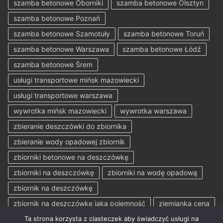
szamba betonowe Oborniki
szamba betonowe Olsztyn
szamba betonowe Poznań
szamba betonowe Szamotuły
szamba betonowe Toruń
szamba betonowe Warszawa
szamba betonowe Łódź
szamba betonowe Śrem
usługi transportowe mińsk mazowiecki
usługi transportowe warszawa
wywrotka mińsk mazowiecki
wywrotka warszawa
zbieranie deszczówki do zbiornika
zbieranie wody opadowej zbiornik
zbiorniki betonowe na deszczówkę
zbiorniki na deszczówkę
zbiorniki na wodę opadową
zbiornik na deszczówkę
zbiornik na deszczówkę jaka pojemność
ziemianka cena
Ta strona korzysta z ciasteczek aby świadczyć usługi na