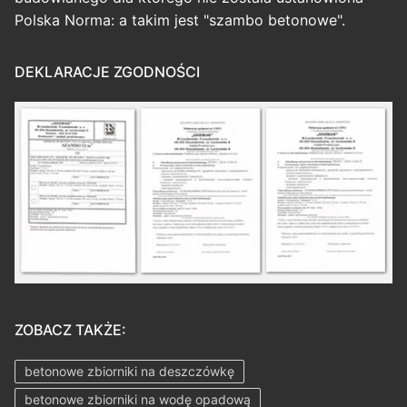
Polska Norma: a takim jest "szambo betonowe".
DEKLARACJE ZGODNOŚCI
ZOBACZ TAKŻE:
betonowe zbiorniki na deszczówkę
betonowe zbiorniki na wodę opadową