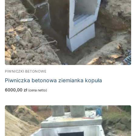
PIWNICZKI BETONOWE
Piwniczka betonowa ziemianka kopuła
6000,00
zł
(cena netto)