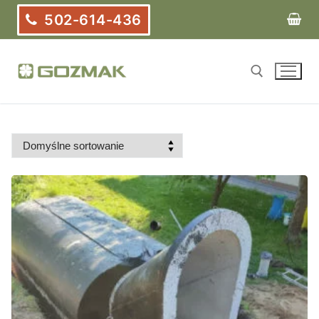
Przejdź
502-614-436
do
treści
Szukaj: