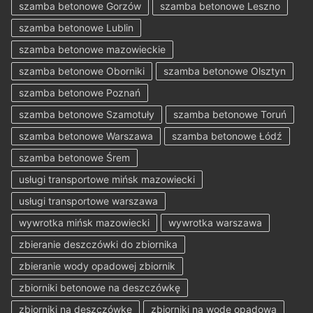
szamba betonowe Gorzów
szamba betonowe Leszno
szamba betonowe Lublin
szamba betonowe mazowieckie
szamba betonowe Oborniki
szamba betonowe Olsztyn
szamba betonowe Poznań
szamba betonowe Szamotuły
szamba betonowe Toruń
szamba betonowe Warszawa
szamba betonowe Łódź
szamba betonowe Śrem
usługi transportowe mińsk mazowiecki
usługi transportowe warszawa
wywrotka mińsk mazowiecki
wywrotka warszawa
zbieranie deszczówki do zbiornika
zbieranie wody opadowej zbiornik
zbiorniki betonowe na deszczówkę
zbiorniki na deszczówkę
zbiorniki na wodę opadową