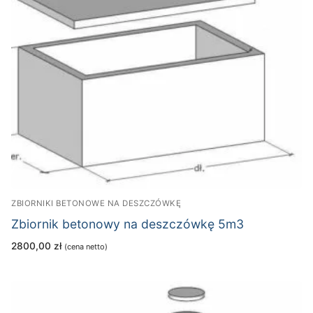
ZBIORNIKI BETONOWE NA DESZCZÓWKĘ
Zbiornik betonowy na deszczówkę 5m3
2800,00
zł
(cena netto)