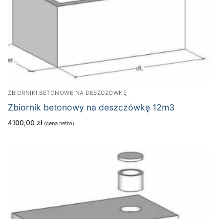
ZBIORNIKI BETONOWE NA DESZCZÓWKĘ
Zbiornik betonowy na deszczówkę 12m3
4100,00
zł
(cena netto)