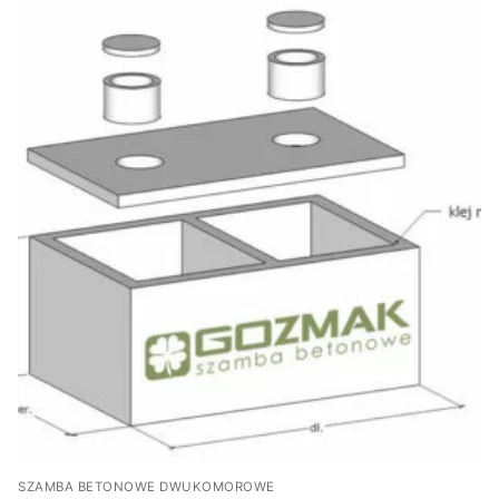
SZAMBA BETONOWE DWUKOMOROWE