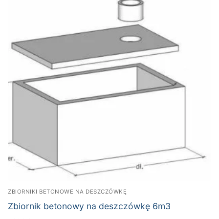
ZBIORNIKI BETONOWE NA DESZCZÓWKĘ
Zbiornik betonowy na deszczówkę 6m3