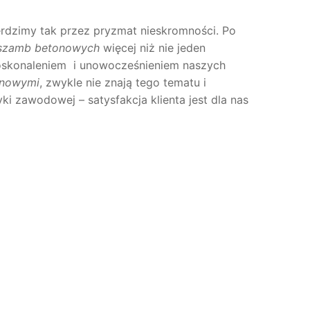
wierdzimy tak przez pryzmat nieskromności. Po
szamb betonowych
więcej niż nie jeden
doskonaleniem i unowocześnieniem naszych
onowymi
, zwykle nie znają tego tematu i
i zawodowej – satysfakcja klienta jest dla nas