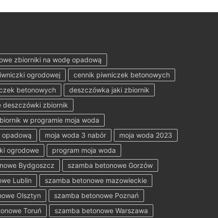
owe zbiorniki na wodę opadową
iwniczki ogrodowej
cennik piwniczek betonowych
iczek betonowych
deszczówka jaki zbiornik
 deszczówki zbiornik
zbiornik w programie moja woda
ę opadową
moja woda 3 nabór
moja woda 2023
ki ogrodowe
program moja woda
onowe Bydgoszcz
szamba betonowe Gorzów
we Lublin
szamba betonowe mazowieckie
owe Olsztyn
szamba betonowe Poznań
onowe Toruń
szamba betonowe Warszawa