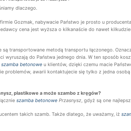
śniamy dlaczego.
firmie Gozmak, nabywacie Państwo je prosto u producenta.
awcy cena jest wyższa o kilkanaście do nawet kilkudzies
e są transportowane metodą transportu łączonego. Oznac
i wyruszają do Państwa jednego dnia. W ten sposób koszt 
e
szamba betonowe
u klientów, dzięki czemu macie Państ
zie problemów, awarii kontaktujecie się tylko z jedna osob
nysz, plastikowe a może szambo z kręgów?
łącznie
szamba betonowe
Przasnysz
, gdyż są one najleps
ducentem takich szamb. Także dlatego, że uważamy, iż
sza