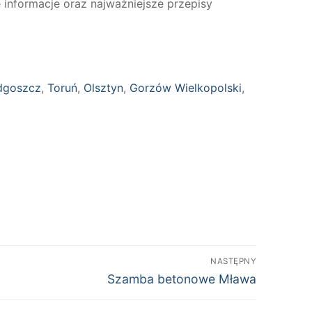
informacje oraz najważniejsze przepisy
dgoszcz
,
Toruń
,
Olsztyn
,
Gorzów Wielkopolski
,
NASTĘPNY
Następny
Szamba betonowe Mława
wpis: