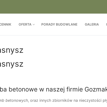
CENNIK
OFERTA
PORADY BUDOWLANE
GALERIA
asnysz
asnysz
ba betonowe w naszej firmie Gozma
mb betonowych
, oraz innych zbiorników na nieczystości p