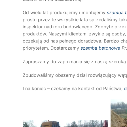
Od wielu lat produkujemy i montujemy
szamba 
prostu przez te wszystkie lata sprzedaliśmy tak
inspektor nadzoru budowlanego. Zdobyte przez
produktów. Naszymi klientami zwykle są osoby,
oczekują od nas pełnego doradztwa. Bardzo chęt
priorytetem. Dostarczamy
szamba betonowe
Pr
Zapraszamy do zapoznania się z naszą szeroką 
Zbudowaliśmy obszerny dział rozwiązujący wąt
I na koniec – czekamy na kontakt od Państwa,
d