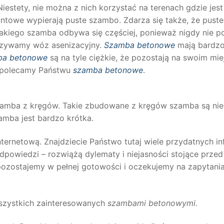
estety, nie można z nich korzystać na terenach gdzie jest
towe wypierają puste szambo. Zdarza się także, że puste
 takiego szamba odbywa się częściej, ponieważ nigdy nie 
 wzywamy wóz asenizacyjny.
Szamba betonowe
mają bardzo
ba betonowe
są na tyle ciężkie, że pozostają na swoim mie
e polecamy Państwu
szamba betonowe
.
mba z kręgów. Takie zbudowane z kręgów szamba są nieszcz
amba jest bardzo krótka.
ternetową. Znajdziecie Państwo tutaj wiele przydatnych in
odpowiedzi – rozwiążą dylematy i niejasności stojące prz
pozostajemy w pełnej gotowości i oczekujemy na zapytania
szystkich zainteresowanych
szambami betonowymi.