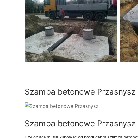
Szamba betonowe Przasnysz –
Szamba betonowe Przasnysz –
Czy opłaca mi się kupować od producenta szamba betonow