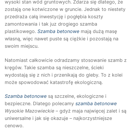
wysoki stan wód gruntowych. Zdarza się dlatego, że
zostają one kotwiczone w gruncie. Jednak to niestety
przedraża całą inwestycję i pogłębia koszty
zamontowania i tak juz drogiego szamba
plastikowego.
Szamba betonowe
mają dużą masę
własną, więc nawet puste są ciężkie i pozostają na
swoim miejscu.
Natomiast całkowicie odradzamy stosowanie szamb z
kręgów. Takie szamba są nieszczelne, ścieki
wydostają się z nich i przenikają do gleby. To z kolei
może spowodować katastrofę ekologiczną.
Szamba betonowe
są szczelne, ekologiczne i
bezpieczne. Dlatego polecamy
szamba betonowe
Wysokie Mazowieckie
– gdyż maja najwięcej zalet i są
uniwersalne i jak się okazuje – najkorzystniejsze
cenowo.