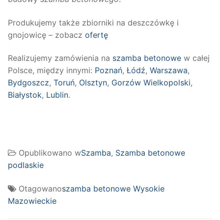
Produkujemy także zbiorniki na deszczówkę i
gnojowicę – zobacz
ofertę
Realizujemy zamówienia na
szamba betonowe
w całej
Polsce, między innymi:
Poznań
,
Łódź
,
Warszawa
,
Bydgoszcz
,
Toruń
,
Olsztyn
,
Gorzów Wielkopolski
,
Białystok
,
Lublin
.
Opublikowano w
Szamba
,
Szamba betonowe
podlaskie
Otagowano
szamba betonowe Wysokie
Mazowieckie