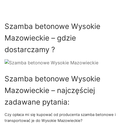
Szamba betonowe Wysokie
Mazowieckie – gdzie
dostarczamy ?
Szamba betonowe Wysokie
Mazowieckie – najczęściej
zadawane pytania:
Czy opłaca mi się kupować od producenta szamba betonowe i
transportować je do Wysokie Mazowieckie?